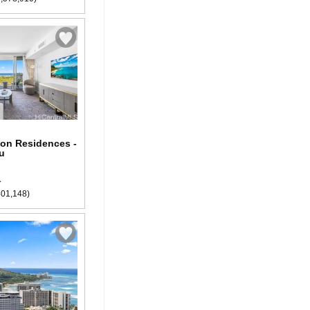
ton Residences -
u
ス
01,148)