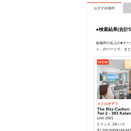
おすすめ物件
●検索結果(合計
5
各物件の右上の♥マー
ト」のページで、まと
メトロオアフ
The Ritz-Carlton
Twr 2 - 383 Kala
Unit: 2601
1 ベッド, 1/0 バス
$1,200,000(¥189,847