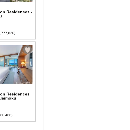
ton Residences -
u
ス
,777,620)
lton Residences
alaimoku
ス
80,488)