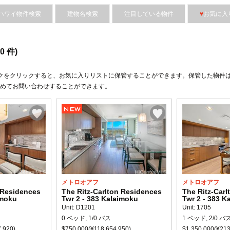
ハワイ物件検索
建物名検索
注目している物件
♥
お気に入
0
件)
クをクリックすると、︎お気に入りリストに保管することができます。保管した物件
めてお問い合わせすることができます。
メトロオアフ
メトロオアフ
 Residences
The Ritz-Carlton Residences
The Ritz-Car
imoku
Twr 2 - 383 Kalaimoku
Twr 2 - 383 K
Unit: D1201
Unit: 1705
0 ベッド, 1/0 バス
1 ベッド, 2/0 バ
,920)
$750,000(¥118,654,950)
$1,350,000(¥213