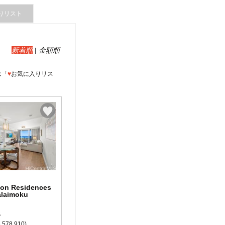
りリスト
新着順
|
金額順
は「
♥
お気に入りリス
lton Residences
alaimoku
ス
,578,910)