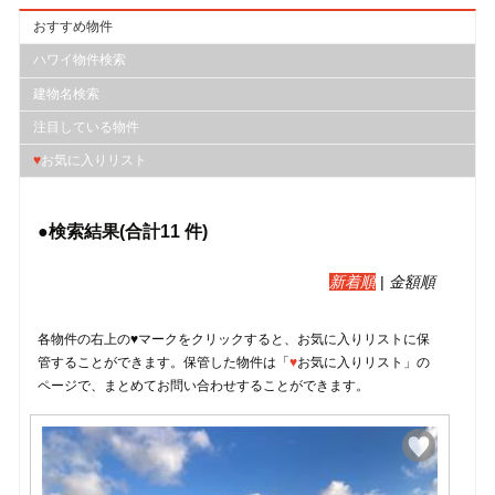
おすすめ物件
ハワイ物件検索
建物名検索
注目している物件
♥
お気に入りリスト
●検索結果(合計
11
件)
新着順
|
金額順
各物件の右上の♥マークをクリックすると、︎お気に入りリストに保
管することができます。保管した物件は「
♥
お気に入りリスト」の
ページで、まとめてお問い合わせすることができます。