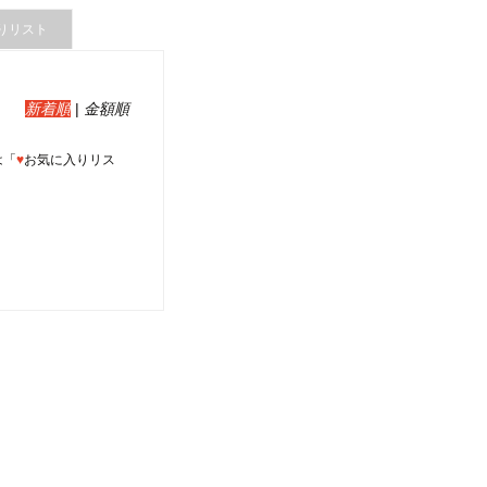
りリスト
新着順
|
金額順
は「
♥
お気に入りリス