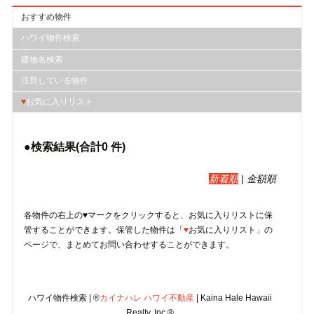
おすすめ物件
ハワイ物件検索
建物名検索
注目している物件
♥
お気に入りリスト
●検索結果(合計
0
件)
新着順
|
金額順
各物件の右上の♥マークをクリックすると、︎お気に入りリストに保
管することができます。保管した物件は「
♥
お気に入りリスト」の
ページで、まとめてお問い合わせすることができます。
ハワイ物件検索 | ®
カイナハレ ハワイ不動産
| Kaina Hale Hawaii
Realty, Inc.®