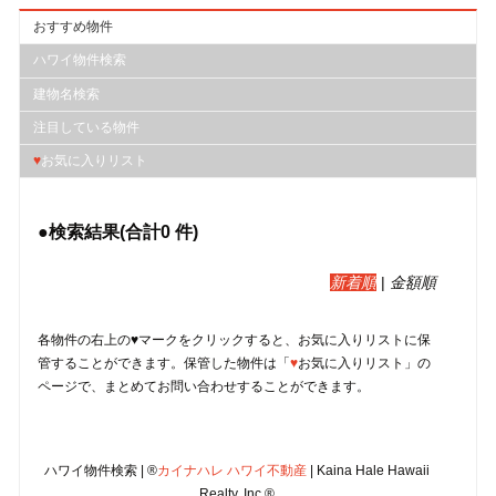
おすすめ物件
ハワイ物件検索
建物名検索
注目している物件
♥
お気に入りリスト
●検索結果(合計
0
件)
新着順
|
金額順
各物件の右上の♥マークをクリックすると、︎お気に入りリストに保
管することができます。保管した物件は「
♥
お気に入りリスト」の
ページで、まとめてお問い合わせすることができます。
ハワイ物件検索 | ®
カイナハレ ハワイ不動産
| Kaina Hale Hawaii
Realty, Inc.®