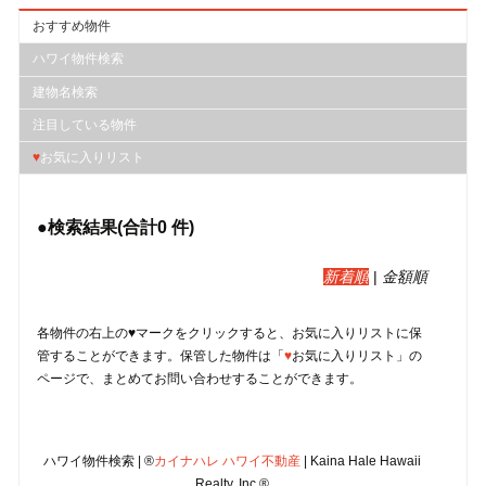
おすすめ物件
ハワイ物件検索
建物名検索
注目している物件
♥
お気に入りリスト
●検索結果(合計
0
件)
新着順
|
金額順
各物件の右上の♥マークをクリックすると、︎お気に入りリストに保
管することができます。保管した物件は「
♥
お気に入りリスト」の
ページで、まとめてお問い合わせすることができます。
ハワイ物件検索 | ®
カイナハレ ハワイ不動産
| Kaina Hale Hawaii
Realty, Inc.®