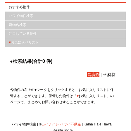
おすすめ物件
ハワイ物件検索
建物名検索
注目している物件
♥
お気に入りリスト
●検索結果(合計
0
件)
新着順
|
金額順
各物件の右上の♥マークをクリックすると、︎お気に入りリストに保
管することができます。保管した物件は「
♥
お気に入りリスト」の
ページで、まとめてお問い合わせすることができます。
ハワイ物件検索 | ®
カイナハレ ハワイ不動産
| Kaina Hale Hawaii
Realty, Inc.®