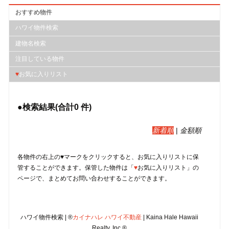
おすすめ物件
ハワイ物件検索
建物名検索
注目している物件
♥
お気に入りリスト
●検索結果(合計
0
件)
新着順
|
金額順
各物件の右上の♥マークをクリックすると、︎お気に入りリストに保
管することができます。保管した物件は「
♥
お気に入りリスト」の
ページで、まとめてお問い合わせすることができます。
ハワイ物件検索 | ®
カイナハレ ハワイ不動産
| Kaina Hale Hawaii
Realty, Inc.®