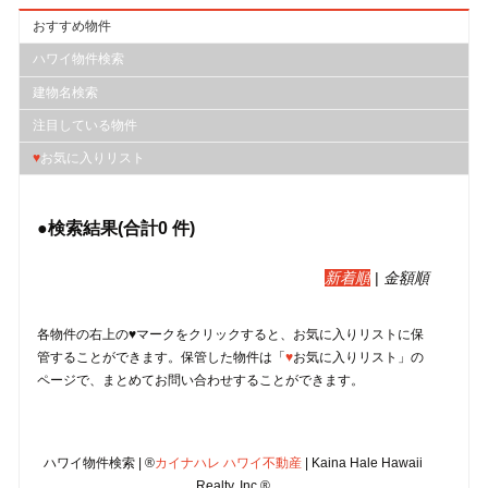
おすすめ物件
ハワイ物件検索
建物名検索
注目している物件
♥
お気に入りリスト
●検索結果(合計
0
件)
新着順
|
金額順
各物件の右上の♥マークをクリックすると、︎お気に入りリストに保
管することができます。保管した物件は「
♥
お気に入りリスト」の
ページで、まとめてお問い合わせすることができます。
ハワイ物件検索 | ®
カイナハレ ハワイ不動産
| Kaina Hale Hawaii
Realty, Inc.®