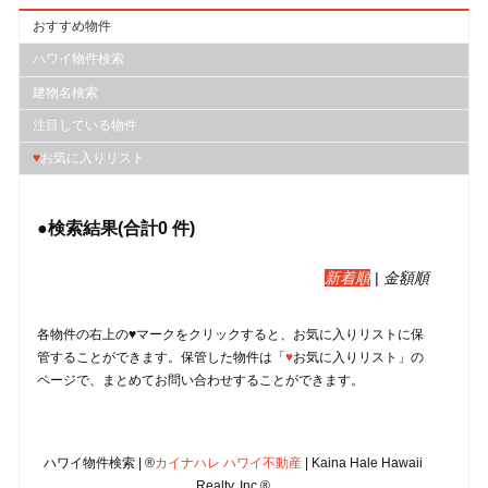
おすすめ物件
ハワイ物件検索
建物名検索
注目している物件
♥
お気に入りリスト
●検索結果(合計
0
件)
新着順
|
金額順
各物件の右上の♥マークをクリックすると、︎お気に入りリストに保
管することができます。保管した物件は「
♥
お気に入りリスト」の
ページで、まとめてお問い合わせすることができます。
ハワイ物件検索 | ®
カイナハレ ハワイ不動産
| Kaina Hale Hawaii
Realty, Inc.®