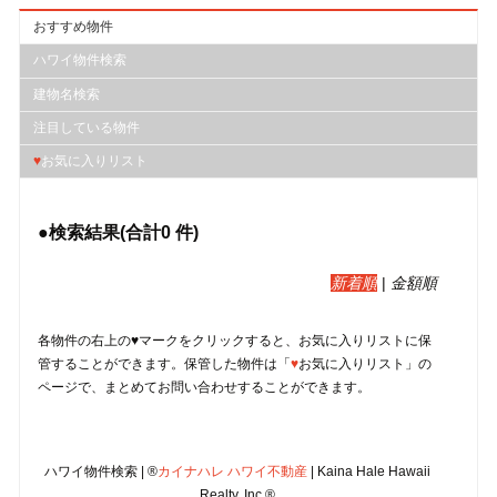
おすすめ物件
ハワイ物件検索
建物名検索
注目している物件
♥
お気に入りリスト
●検索結果(合計
0
件)
新着順
|
金額順
各物件の右上の♥マークをクリックすると、︎お気に入りリストに保
管することができます。保管した物件は「
♥
お気に入りリスト」の
ページで、まとめてお問い合わせすることができます。
ハワイ物件検索 | ®
カイナハレ ハワイ不動産
| Kaina Hale Hawaii
Realty, Inc.®