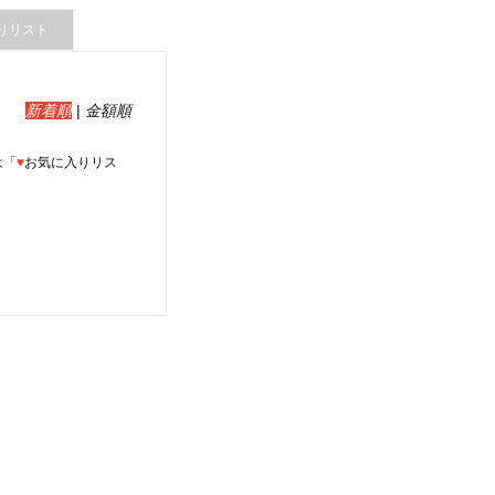
りリスト
新着順
|
金額順
は「
♥
お気に入りリス