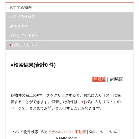
おすすめ物件
ハワイ物件検索
建物名検索
注目している物件
♥
お気に入りリスト
●検索結果(合計
0
件)
新着順
|
金額順
各物件の右上の♥マークをクリックすると、︎お気に入りリストに保
管することができます。保管した物件は「
♥
お気に入りリスト」の
ページで、まとめてお問い合わせすることができます。
ハワイ物件検索 | ®
カイナハレ ハワイ不動産
| Kaina Hale Hawaii
Realty, Inc.®