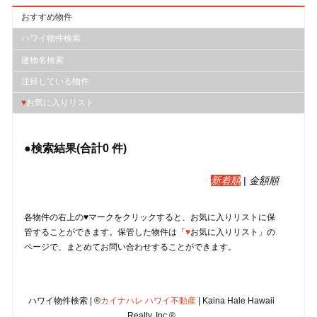
おすすめ物件
ハワイ物件検索
建物名検索
注目している物件
♥
お気に入りリスト
●検索結果(合計
0
件)
新着順
|
金額順
各物件の右上の♥マークをクリックすると、︎お気に入りリストに保
管することができます。保管した物件は「
♥
お気に入りリスト」の
ページで、まとめてお問い合わせすることができます。
ハワイ物件検索 | ®
カイナハレ ハワイ不動産
| Kaina Hale Hawaii
Realty, Inc.®