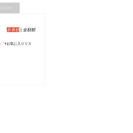
りリスト
新着順
|
金額順
は「
♥
お気に入りリス