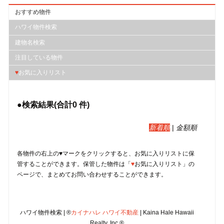
おすすめ物件
ハワイ物件検索
建物名検索
注目している物件
♥
お気に入りリスト
●検索結果(合計
0
件)
新着順
|
金額順
各物件の右上の♥マークをクリックすると、︎お気に入りリストに保
管することができます。保管した物件は「
♥
お気に入りリスト」の
ページで、まとめてお問い合わせすることができます。
ハワイ物件検索 | ®
カイナハレ ハワイ不動産
| Kaina Hale Hawaii
Realty, Inc.®