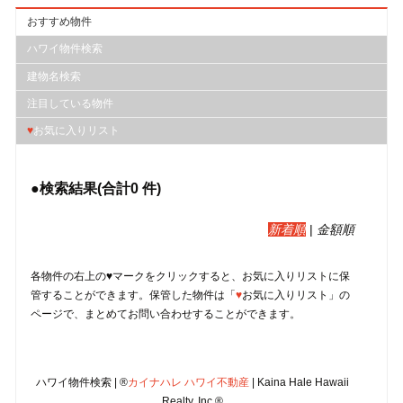
おすすめ物件
ハワイ物件検索
建物名検索
注目している物件
♥
お気に入りリスト
●検索結果(合計
0
件)
新着順
|
金額順
各物件の右上の♥マークをクリックすると、︎お気に入りリストに保
管することができます。保管した物件は「
♥
お気に入りリスト」の
ページで、まとめてお問い合わせすることができます。
ハワイ物件検索 | ®
カイナハレ ハワイ不動産
| Kaina Hale Hawaii
Realty, Inc.®